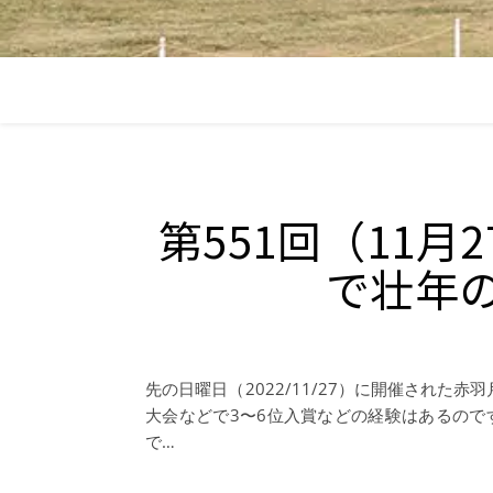
第551回（11月
で壮年
先の日曜日（2022/11/27）に開催された
大会などで3〜6位入賞などの経験はあるので
で…