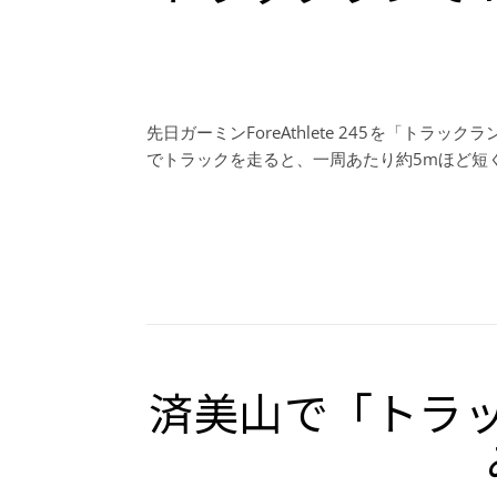
先日ガーミンForeAthlete 245を「ト
でトラックを走ると、一周あたり約5mほど短
済美山で「トラ